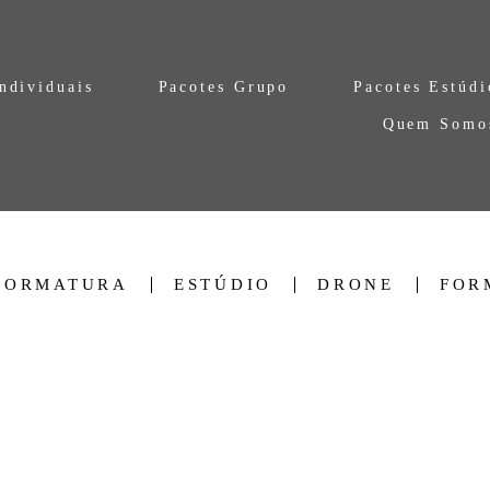
ndividuais
Pacotes Grupo
Pacotes Estúdi
Quem Somo
FORMATURA
ESTÚDIO
DRONE
FOR