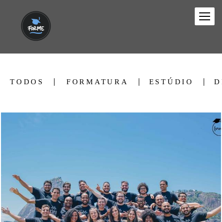
TODOS
FORMATURA
ESTÚDIO
D
21146
428